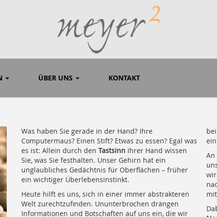
ON
ÜBER UNS
KONTAKT
Was haben Sie gerade in der Hand? Ihre
bei
Computermaus? Einen Stift? Etwas zu essen? Egal was
ei
es ist: Allein durch den
Tastsinn
Ihrer Hand wissen
An 
Sie, was Sie festhalten. Unser Gehirn hat ein
un
unglaubliches Gedächtnis für Oberflächen – früher
wir
ein wichtiger Überlebensinstinkt.
nac
Heute hilft es uns, sich in einer immer abstrakteren
mi
Welt zurechtzufinden. Ununterbrochen drängen
Dab
Informationen und Botschaften auf uns ein, die wir