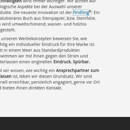
hhaltigkeit
wird immer wichtiger. Wir achten auf
logische Aspekte bei der Auswahl unserer
®
dukte. Die neueste Innovation ist der
Findling
: Ein
olutionäres Buch aus Steinpapier, bzw. Steinfolie.
 wird umweltschonend, wasser- und holzlos
gestellt.
 unseren Werbekonzepten beweisen Sie, wie
htig ein individueller Eindruck für Ihre Marke ist.
tt in einem Meer aus Standardprodukten
hwimmen wir mit Ihnen gegen den Strom und
terlassen einen originellen
Eindruck. Spürbar.
l wir wissen, wie wichtig ein
Ansprechpartner zum
fassen
ist, leben wir diesen Grundsatz. Wir sind
nell erreichbar, persönlich engagiert, gerne vor Ort
 bieten Ihnen direkten Kontakt.