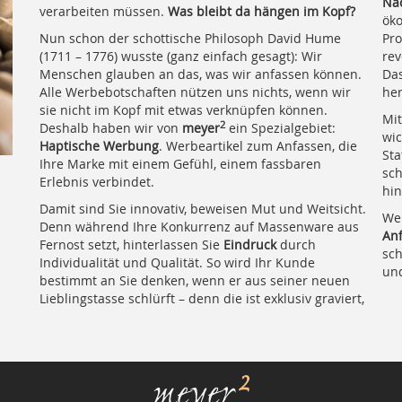
Nac
verarbeiten müssen.
Was bleibt da hängen im Kopf?
öko
Nun schon der schottische Philosoph David Hume
Pro
(1711 – 1776) wusste (ganz einfach gesagt): Wir
rev
Menschen glauben an das, was wir anfassen können.
Das
Alle Werbebotschaften nützen uns nichts, wenn wir
her
sie nicht im Kopf mit etwas verknüpfen können.
Mit
2
Deshalb haben wir von
meyer
ein Spezialgebiet:
wic
Haptische Werbung
. Werbeartikel zum Anfassen, die
Sta
Ihre Marke mit einem Gefühl, einem fassbaren
sc
Erlebnis verbindet.
hin
Damit sind Sie innovativ, beweisen Mut und Weitsicht.
Wei
Denn während Ihre Konkurrenz auf Massenware aus
An
Fernost setzt, hinterlassen Sie
Eindruck
durch
sch
Individualität und Qualität. So wird Ihr Kunde
und
bestimmt an Sie denken, wenn er aus seiner neuen
Lieblingstasse schlürft – denn die ist exklusiv graviert,