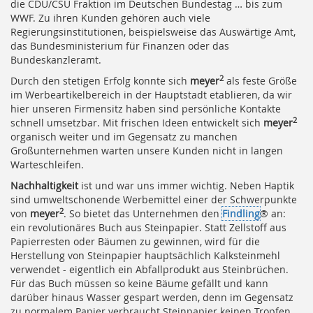
die CDU/CSU Fraktion im Deutschen Bundestag … bis zum
WWF. Zu ihren Kunden gehören auch viele
Regierungsinstitutionen, beispielsweise das Auswärtige Amt,
das Bundesministerium für Finanzen oder das
Bundeskanzleramt.
2
Durch den stetigen Erfolg konnte sich
meyer
als feste Größe
im Werbeartikelbereich in der Hauptstadt etablieren, da wir
hier unseren Firmensitz haben sind persönliche Kontakte
2
schnell umsetzbar. Mit frischen Ideen entwickelt sich
meyer
organisch weiter und im Gegensatz zu manchen
Großunternehmen warten unsere Kunden nicht in langen
Warteschleifen.
Nachhaltigkeit
ist und war uns immer wichtig. Neben Haptik
sind umweltschonende Werbemittel einer der Schwerpunkte
2
von
meyer
. So bietet das Unternehmen den
Findling
® an:
ein revolutionäres Buch aus Steinpapier. Statt Zellstoff aus
Papierresten oder Bäumen zu gewinnen, wird für die
Herstellung von Steinpapier hauptsächlich Kalksteinmehl
verwendet - eigentlich ein Abfallprodukt aus Steinbrüchen.
Für das Buch müssen so keine Bäume gefällt und kann
darüber hinaus Wasser gespart werden, denn im Gegensatz
zu normalem Papier verbraucht Steinpapier keinen Tropfen