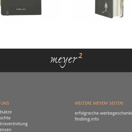
 UNS
WEITERE MEYER² SEITEN
dsätze
erfolgreiche-werbegeschenk
ichte
findling.info
trievertretung
enzen